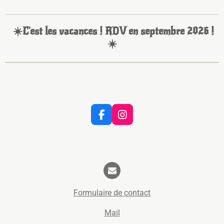
☀️C'est les vacances ! RDV en septembre 2026 !
☀️
F
I
a
n
c
s
e
t
b
a
o
g
o
r
k
a
Formulaire de contact
m
Mail