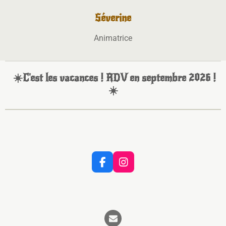
Séverine
Animatrice
☀️C'est les vacances ! RDV en septembre 2026 !
☀️
F
I
a
n
c
s
e
t
b
a
o
g
o
r