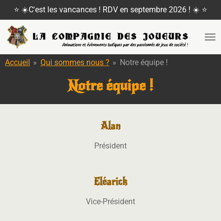
⭐ ☀️C'est les vancances ! RDV en septembre 2026 ! ☀️ ⭐
Passer
au
contenu
principal
Accueil
»
Qui sommes nous ?
»
Notre équipe !
Notre équipe !
Alan
Président
Eléarick
Vice-Président