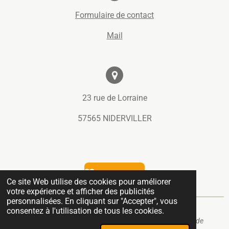
k
a
Formulaire de contact
m
Mail
23 rue de Lorraine
57565 NIDERVILLER
Nous soutenir
Ce site Web utilise des cookies pour améliorer
votre expérience et afficher des publicités
personnalisées. En cliquant sur "Accepter", vous
consentez à l'utilisation de tous les cookies.
© 2026.4.8 La Compagnie Des Joueurs
. *Pour une demande de